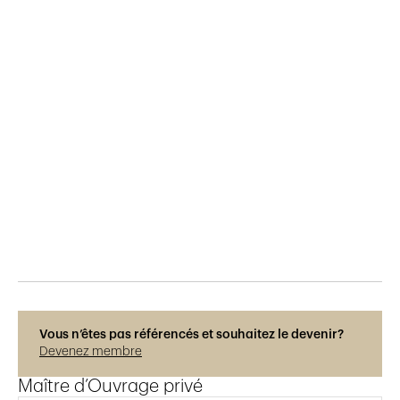
Publié le
13.5.2026
126
vues
Photos © Régis Colombo
Vous n’êtes pas référencés et souhaitez le devenir?
Devenez membre
Maître d’Ouvrage privé