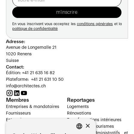
En vous inscrivant vous acceptez les
conditions générales
et la
politique de confidentialité
Adresse:
Avenue de Longemalle 21
1020 Renens
Suisse
Contact:
Édition: +41 21 635 16 82
Plateforme: +41 21 631 10 50
info@architectes.ch
Membres
Reportages
Entreprises & mandataires
Logements
Fournisseurs
Rénovations
Entreprises
Transformations intérieures
×
Prestataires de services
Hôtelleries et tourismes
Architectes paysagistes
Bâtiments administratifs et