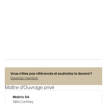
Publié le
29.5.2015
676
vues
Vous n’êtes pas référencés et souhaitez le devenir?
Devenez membre
Maître d’Ouvrage privé
Mabric SA
1964 Conthey