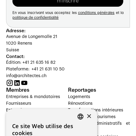
En vous inscrivant vous acceptez les
conditions générales
et la
politique de confidentialité
Adresse:
Avenue de Longemalle 21
1020 Renens
Suisse
Contact:
Édition: +41 21 635 16 82
Plateforme: +41 21 631 10 50
info@architectes.ch
Membres
Reportages
Entreprises & mandataires
Logements
Fournisseurs
Rénovations
Entreprises
Transformations intérieures
×
Prestataires de services
Hôtelleries et tourismes
Architectes paysagistes
Bâtiments administratifs et
Ce site Web utilise des
FRENCH
Architectes d'intérieur
commerces
cookies