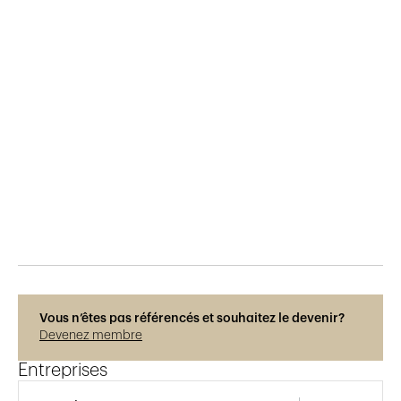
Publié le
29.5.2015
827
vues
Vous n’êtes pas référencés et souhaitez le devenir?
Devenez membre
Entreprises