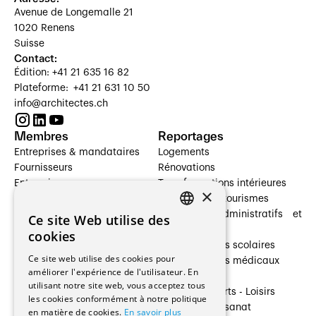
Avenue de Longemalle 21
1020 Renens
Suisse
Contact:
Édition: +41 21 635 16 82
Plateforme: +41 21 631 10 50
info@architectes.ch
Membres
Reportages
Entreprises & mandataires
Logements
Fournisseurs
Rénovations
Entreprises
Transformations intérieures
×
Prestataires de services
Hôtelleries et tourismes
Architectes paysagistes
Bâtiments administratifs et
Ce site Web utilise des
FRENCH
Architectes d'intérieur
commerces
cookies
Architectes
Établissements scolaires
GERMAN
Ce site web utilise des cookies pour
Entreprises générales
Établissements médicaux
améliorer l'expérience de l'utilisateur. En
Ingénieurs et mandataires
Villas
utilisant notre site web, vous acceptez tous
Installateurs
Cultures - Sports - Loisirs
les cookies conformément à notre politique
Fabricants / Fournisseurs
Industrie - Artisanat
en matière de cookies.
En savoir plus