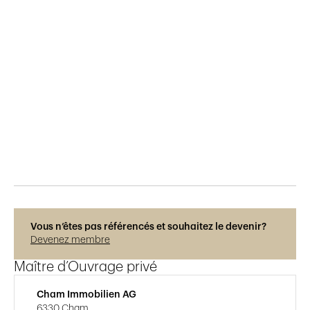
Publié le
16.2.2023
241
vues
Photos © René Dürr
Vous n’êtes pas référencés et souhaitez le devenir?
Devenez membre
Maître d’Ouvrage privé
Cham Immobilien AG
6330 Cham