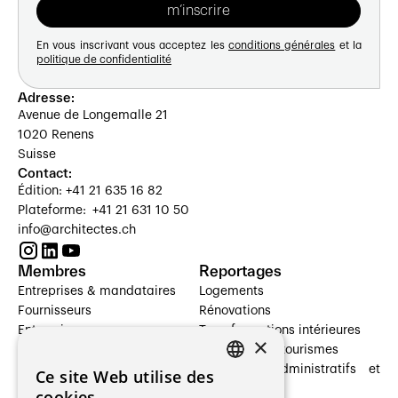
En vous inscrivant vous acceptez les
conditions générales
et la
politique de confidentialité
Adresse:
Avenue de Longemalle 21
1020 Renens
Suisse
Contact:
Édition: +41 21 635 16 82
Plateforme: +41 21 631 10 50
info@architectes.ch
Membres
Reportages
Entreprises & mandataires
Logements
Fournisseurs
Rénovations
Entreprises
Transformations intérieures
×
Prestataires de services
Hôtelleries et tourismes
Architectes paysagistes
Bâtiments administratifs et
Ce site Web utilise des
FRENCH
Architectes d'intérieur
commerces
cookies