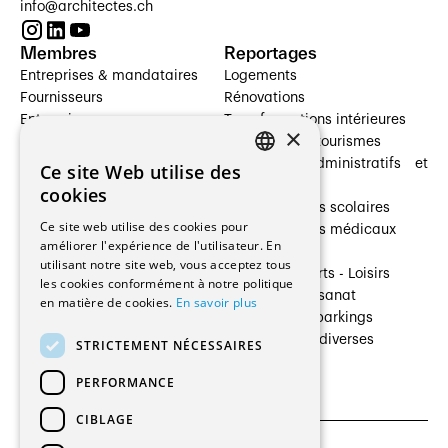
info@architectes.ch
Membres
Reportages
Entreprises & mandataires
Logements
Fournisseurs
Rénovations
Entreprises
Transformations intérieures
×
Prestataires de services
Hôtelleries et tourismes
Architectes paysagistes
Bâtiments administratifs et
Ce site Web utilise des
FRENCH
Architectes d'intérieur
commerces
cookies
Architectes
Établissements scolaires
GERMAN
Ce site web utilise des cookies pour
Entreprises générales
Établissements médicaux
améliorer l'expérience de l'utilisateur. En
Ingénieurs et mandataires
Villas
utilisant notre site web, vous acceptez tous
Installateurs
Cultures - Sports - Loisirs
les cookies conformément à notre politique
Fabricants / Fournisseurs
Industrie - Artisanat
en matière de cookies.
En savoir plus
Maître d’Ouvrage
Transports et parkings
Régies immobilières
Constructions diverses
STRICTEMENT NÉCESSAIRES
Gestion PPE
PERFORMANCE
CIBLAGE