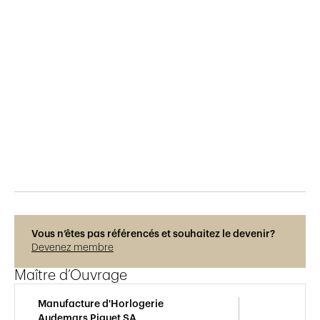
Publié le
13.12.2023
394
vues
Photos © Adrien Barakat
Vous n’êtes pas référencés et souhaitez le devenir?
Devenez membre
Maître d’Ouvrage
Manufacture d'Horlogerie
Audemars Piguet SA