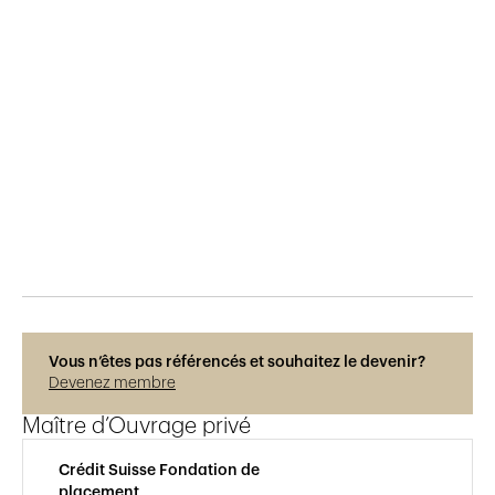
Publié le
31.10.2023
450
vues
Photos © Helene Maria
Vous n’êtes pas référencés et souhaitez le devenir?
Devenez membre
Maître d’Ouvrage privé
Crédit Suisse Fondation de
placement