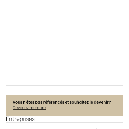
Publié le
26.1.2017
830
vues
Vous n’êtes pas référencés et souhaitez le devenir?
Devenez membre
Entreprises