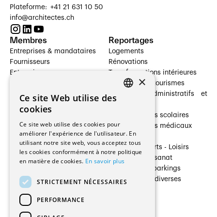
Plateforme: +41 21 631 10 50
info@architectes.ch
Membres
Reportages
Entreprises & mandataires
Logements
Fournisseurs
Rénovations
Entreprises
Transformations intérieures
×
Prestataires de services
Hôtelleries et tourismes
Architectes paysagistes
Bâtiments administratifs et
Ce site Web utilise des
FRENCH
Architectes d'intérieur
commerces
cookies
Architectes
Établissements scolaires
GERMAN
Ce site web utilise des cookies pour
Entreprises générales
Établissements médicaux
améliorer l'expérience de l'utilisateur. En
Ingénieurs et mandataires
Villas
utilisant notre site web, vous acceptez tous
Installateurs
Cultures - Sports - Loisirs
les cookies conformément à notre politique
Fabricants / Fournisseurs
Industrie - Artisanat
en matière de cookies.
En savoir plus
Maître d’Ouvrage
Transports et parkings
Régies immobilières
Constructions diverses
STRICTEMENT NÉCESSAIRES
Gestion PPE
PERFORMANCE