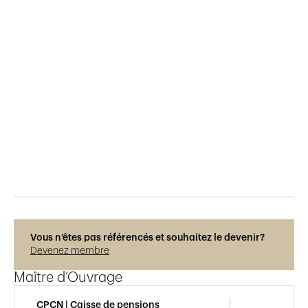
Publié le
13.4.2020
406
vues
Vous n’êtes pas référencés et souhaitez le devenir?
Devenez membre
Maître d’Ouvrage
CPCN | Caisse de pensions