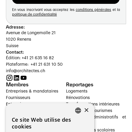
En vous inscrivant vous acceptez les
conditions générales
et la
politique de confidentialité
Adresse:
Avenue de Longemalle 21
1020 Renens
Suisse
Contact:
Édition: +41 21 635 16 82
Plateforme: +41 21 631 10 50
info@architectes.ch
Membres
Reportages
Entreprises & mandataires
Logements
Fournisseurs
Rénovations
Entreprises
Transformations intérieures
×
Prestataires de services
Hôtelleries et tourismes
Architectes paysagistes
Bâtiments administratifs et
Ce site Web utilise des
FRENCH
Architectes d'intérieur
commerces
cookies
Architectes
Établissements scolaires
GERMAN