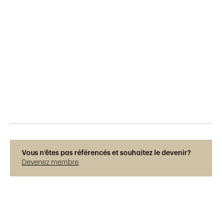
Publié le
29.5.2015
229
vues
Vous n’êtes pas référencés et souhaitez le devenir?
Devenez membre