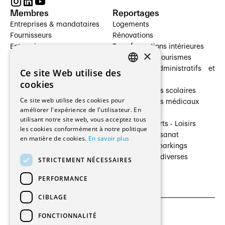
Membres
Reportages
Entreprises & mandataires
Logements
Fournisseurs
Rénovations
Entreprises
Transformations intérieures
×
Prestataires de services
Hôtelleries et tourismes
Architectes paysagistes
Bâtiments administratifs et
Ce site Web utilise des
FRENCH
Architectes d'intérieur
commerces
cookies
Architectes
Établissements scolaires
GERMAN
Ce site web utilise des cookies pour
Entreprises générales
Établissements médicaux
améliorer l'expérience de l'utilisateur. En
Ingénieurs et mandataires
Villas
utilisant notre site web, vous acceptez tous
Installateurs
Cultures - Sports - Loisirs
les cookies conformément à notre politique
Fabricants / Fournisseurs
Industrie - Artisanat
en matière de cookies.
En savoir plus
Maître d’Ouvrage
Transports et parkings
Régies immobilières
Constructions diverses
STRICTEMENT NÉCESSAIRES
Gestion PPE
PERFORMANCE
CIBLAGE
FONCTIONNALITÉ
CGU et Politique de confidentialités