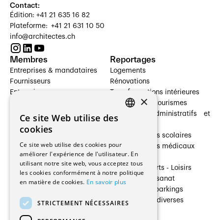
Contact:
Édition: +41 21 635 16 82
Plateforme: +41 21 631 10 50
info@architectes.ch
Membres
Reportages
Entreprises & mandataires
Logements
Fournisseurs
Rénovations
Entreprises
Transformations intérieures
×
Prestataires de services
Hôtelleries et tourismes
Architectes paysagistes
Bâtiments administratifs et
Ce site Web utilise des
FRENCH
Architectes d'intérieur
commerces
cookies
Architectes
Établissements scolaires
GERMAN
Ce site web utilise des cookies pour
Entreprises générales
Établissements médicaux
améliorer l'expérience de l'utilisateur. En
Ingénieurs et mandataires
Villas
utilisant notre site web, vous acceptez tous
Installateurs
Cultures - Sports - Loisirs
les cookies conformément à notre politique
Fabricants / Fournisseurs
Industrie - Artisanat
en matière de cookies.
En savoir plus
Maître d’Ouvrage
Transports et parkings
Régies immobilières
Constructions diverses
STRICTEMENT NÉCESSAIRES
Gestion PPE