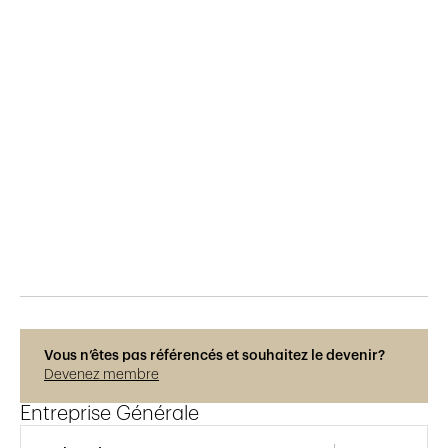
Publié le
2.4.2019
424
vues
Vous n’êtes pas référencés et souhaitez le devenir?
Devenez membre
Entreprise Générale