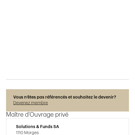
Publié le
7.11.2023
728
vues
Photos © Regis Colombo
Vous n’êtes pas référencés et souhaitez le devenir?
Devenez membre
Maître d’Ouvrage privé
Solutions & Funds SA
1110 Morges