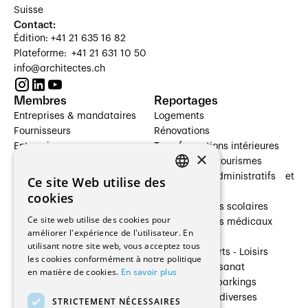
Suisse
Contact:
Édition: +41 21 635 16 82
Plateforme: +41 21 631 10 50
info@architectes.ch
Membres
Reportages
Entreprises & mandataires
Logements
Fournisseurs
Rénovations
Entreprises
Transformations intérieures
×
Prestataires de services
Hôtelleries et tourismes
Architectes paysagistes
Bâtiments administratifs et
Ce site Web utilise des
FRENCH
Architectes d'intérieur
commerces
cookies
Architectes
Établissements scolaires
GERMAN
Ce site web utilise des cookies pour
Entreprises générales
Établissements médicaux
améliorer l'expérience de l'utilisateur. En
Ingénieurs et mandataires
Villas
utilisant notre site web, vous acceptez tous
Installateurs
Cultures - Sports - Loisirs
les cookies conformément à notre politique
Fabricants / Fournisseurs
Industrie - Artisanat
en matière de cookies.
En savoir plus
Maître d’Ouvrage
Transports et parkings
Régies immobilières
Constructions diverses
STRICTEMENT NÉCESSAIRES