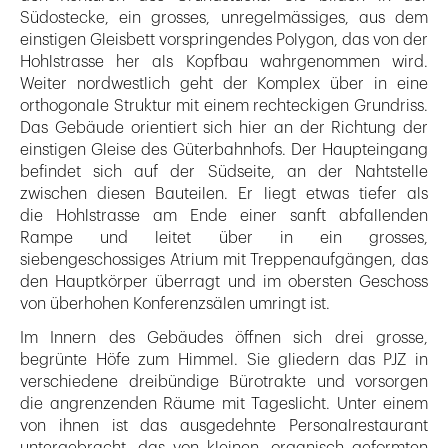
Südostecke, ein grosses, unregelmässiges, aus dem
einstigen Gleisbett vorspringendes Polygon, das von der
Hohlstrasse her als Kopfbau wahrgenommen wird.
Weiter nordwestlich geht der Komplex über in eine
orthogonale Struktur mit einem rechteckigen Grundriss.
Das Gebäude orientiert sich hier an der Richtung der
einstigen Gleise des Güterbahnhofs. Der Haupteingang
befindet sich auf der Südseite, an der Nahtstelle
zwischen diesen Bauteilen. Er liegt etwas tiefer als
die Hohlstrasse am Ende einer sanft abfallenden
Rampe und leitet über in ein grosses,
siebengeschossiges Atrium mit Treppenaufgängen, das
den Hauptkörper überragt und im obersten Geschoss
von überhohen Konferenzsälen umringt ist.
Im Innern des Gebäudes öffnen sich drei grosse,
begrünte Höfe zum Himmel. Sie gliedern das PJZ in
verschiedene dreibündige Bürotrakte und vorsorgen
die angrenzenden Räume mit Tageslicht. Unter einem
von ihnen ist das ausgedehnte Personalrestaurant
untergebracht, das von kleinen, organisch geformten