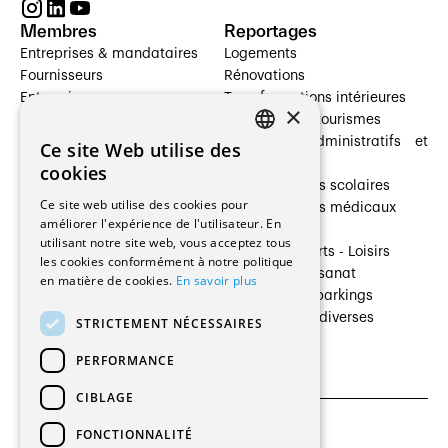
Membres
Reportages
Entreprises & mandataires
Logements
Fournisseurs
Rénovations
Entreprises
Transformations intérieures
×
Prestataires de services
Hôtelleries et tourismes
Architectes paysagistes
Bâtiments administratifs et
Ce site Web utilise des
FRENCH
Architectes d'intérieur
commerces
cookies
Architectes
Établissements scolaires
GERMAN
Ce site web utilise des cookies pour
Entreprises générales
Établissements médicaux
améliorer l'expérience de l'utilisateur. En
Ingénieurs et mandataires
Villas
utilisant notre site web, vous acceptez tous
Installateurs
Cultures - Sports - Loisirs
les cookies conformément à notre politique
Fabricants / Fournisseurs
Industrie - Artisanat
en matière de cookies.
En savoir plus
Maître d’Ouvrage
Transports et parkings
Régies immobilières
Constructions diverses
STRICTEMENT NÉCESSAIRES
Gestion PPE
PERFORMANCE
CIBLAGE
FONCTIONNALITÉ
CGU et Politique de confidentialités