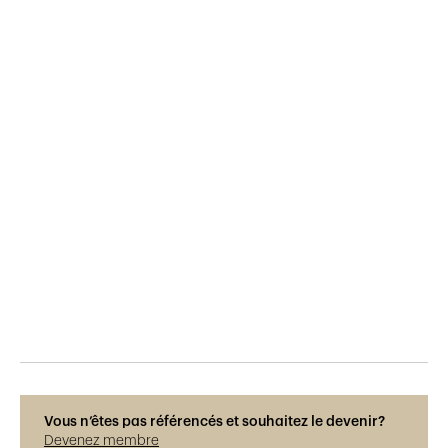
Publié le
12.1.2023
293
vues
Photos © René Dürr
Vous n’êtes pas référencés et souhaitez le devenir?
Devenez membre