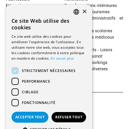
Entreprises
Transformations intérieures
×
Prestataires de services
Hôtelleries et tourismes
Architectes paysagistes
Bâtiments administratifs et
Ce site Web utilise des
FRENCH
Architectes d'intérieur
commerces
cookies
Architectes
Établissements scolaires
GERMAN
Ce site web utilise des cookies pour
Entreprises générales
Établissements médicaux
améliorer l'expérience de l'utilisateur. En
Ingénieurs et mandataires
Villas
utilisant notre site web, vous acceptez tous
Installateurs
Cultures - Sports - Loisirs
les cookies conformément à notre politique
Fabricants / Fournisseurs
Industrie - Artisanat
en matière de cookies.
En savoir plus
Maître d’Ouvrage
Transports et parkings
Régies immobilières
Constructions diverses
STRICTEMENT NÉCESSAIRES
Gestion PPE
PERFORMANCE
CIBLAGE
FONCTIONNALITÉ
CGU et Politique de confidentialités
Paramètres des cookies
ACCEPTER TOUT
REFUSER TOUT
© 2026 Tous droits réservés