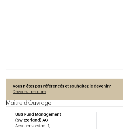
Publié le
30.5.2015
1'013
vues
Vous n’êtes pas référencés et souhaitez le devenir?
Devenez membre
Maître d’Ouvrage
UBS Fund Management
(Switzerland) AG
Aeschenvorstadt 1,