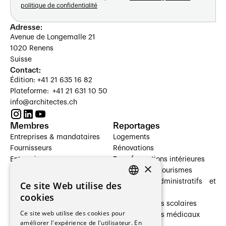
politique de confidentialité
Adresse:
Avenue de Longemalle 21
1020 Renens
Suisse
Contact:
Édition: +41 21 635 16 82
Plateforme: +41 21 631 10 50
info@architectes.ch
Membres
Reportages
Entreprises & mandataires
Logements
Fournisseurs
Rénovations
Entreprises
Transformations intérieures
×
Prestataires de services
Hôtelleries et tourismes
Architectes paysagistes
Bâtiments administratifs et
Ce site Web utilise des
FRENCH
Architectes d'intérieur
commerces
cookies
Architectes
Établissements scolaires
GERMAN
Ce site web utilise des cookies pour
Entreprises générales
Établissements médicaux
améliorer l'expérience de l'utilisateur. En
Ingénieurs et mandataires
Villas