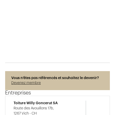
Publié le
10.6.2015
806
vues
Vous n’êtes pas référencés et souhaitez le devenir?
Devenez membre
Entreprises
Toiture Willy Goncerut SA
Route des Avouillons 17b,
1267 Vich - CH