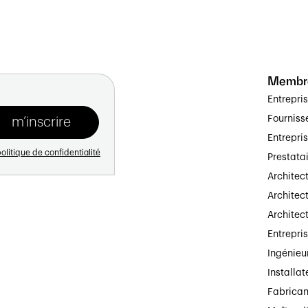
Membr
Entrepri
Fourniss
Entrepri
olitique de confidentialité
Prestata
Architec
Architect
Architec
Entrepri
Ingénieu
Installat
Fabrican