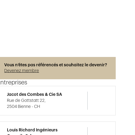
Vous n’êtes pas référencés et souhaitez le devenir?
Devenez membre
ntreprises
Jacot des Combes & Cie SA
Rue de Gottstatt 22,
2504 Bienne - CH
Louis Richard Ingénieurs