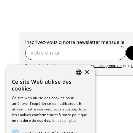
Inscrivez-vous à notre newsletter mensuelle
En vous inscrivant vous acceptez les
conditions générales
et la
p
×
Adresse:
Ce site Web utilise des
FRENCH
Avenue de Longemalle 21
cookies
1020 Renens
GERMAN
Ce site web utilise des cookies pour
Suisse
améliorer l'expérience de l'utilisateur. En
Contact:
utilisant notre site web, vous acceptez tous
Édition: +41 21 635 16 82
les cookies conformément à notre politique
Plateforme: +41 21 631 10 50
en matière de cookies.
En savoir plus
info@architectes.ch