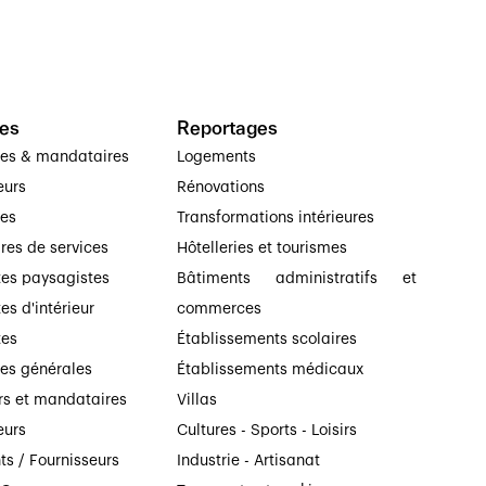
es
Reportages
ses & mandataires
Logements
eurs
Rénovations
ses
Transformations intérieures
ires de services
Hôtelleries et tourismes
tes paysagistes
Bâtiments administratifs et
es d'intérieur
commerces
tes
Établissements scolaires
ses générales
Établissements médicaux
rs et mandataires
Villas
eurs
Cultures - Sports - Loisirs
ts / Fournisseurs
Industrie - Artisanat