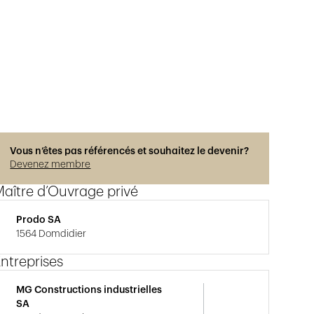
Vous n’êtes pas référencés et souhaitez le devenir?
Devenez membre
aître d’Ouvrage privé
Prodo SA
1564 Domdidier
ntreprises
MG Constructions industrielles
SA