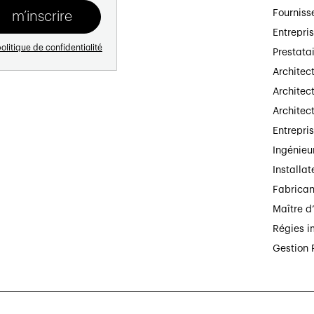
Fourniss
Entrepri
olitique de confidentialité
Prestata
Architec
Architect
Architec
Entrepri
Ingénieu
Installat
Fabrican
Maître d
Régies i
Gestion 