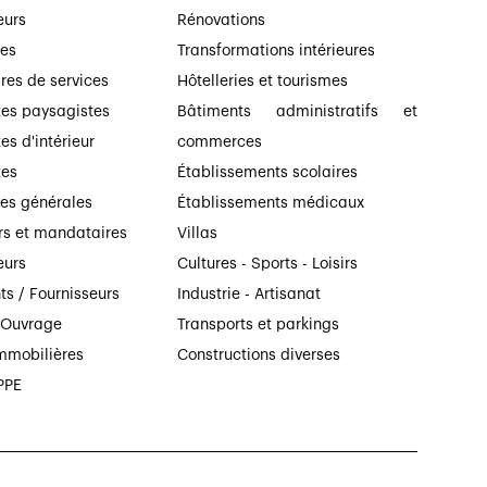
eurs
Rénovations
ses
Transformations intérieures
ires de services
Hôtelleries et tourismes
tes paysagistes
Bâtiments administratifs et
es d'intérieur
commerces
tes
Établissements scolaires
ses générales
Établissements médicaux
rs et mandataires
Villas
eurs
Cultures - Sports - Loisirs
ts / Fournisseurs
Industrie - Artisanat
’Ouvrage
Transports et parkings
mmobilières
Constructions diverses
PPE