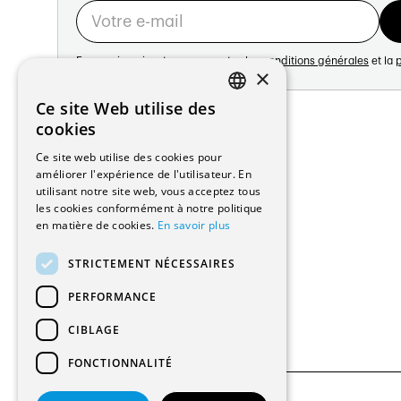
En vous inscrivant vous acceptez les
conditions générales
et la
p
×
Adresse:
Ce site Web utilise des
FRENCH
Avenue de Longemalle 21
cookies
1020 Renens
GERMAN
Ce site web utilise des cookies pour
Suisse
améliorer l'expérience de l'utilisateur. En
Contact:
utilisant notre site web, vous acceptez tous
Édition: +41 21 635 16 82
les cookies conformément à notre politique
Plateforme: +41 21 631 10 50
en matière de cookies.
En savoir plus
info@architectes.ch
STRICTEMENT NÉCESSAIRES
PERFORMANCE
CIBLAGE
FONCTIONNALITÉ