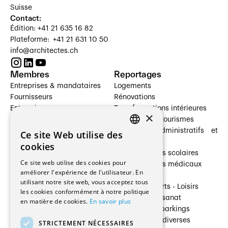
Suisse
Contact:
Édition: +41 21 635 16 82
Plateforme: +41 21 631 10 50
info@architectes.ch
Membres
Reportages
Entreprises & mandataires
Logements
Fournisseurs
Rénovations
Entreprises
Transformations intérieures
×
Prestataires de services
Hôtelleries et tourismes
Architectes paysagistes
Bâtiments administratifs et
Ce site Web utilise des
FRENCH
Architectes d'intérieur
commerces
cookies
Architectes
Établissements scolaires
GERMAN
Ce site web utilise des cookies pour
Entreprises générales
Établissements médicaux
améliorer l'expérience de l'utilisateur. En
Ingénieurs et mandataires
Villas
utilisant notre site web, vous acceptez tous
Installateurs
Cultures - Sports - Loisirs
les cookies conformément à notre politique
Fabricants / Fournisseurs
Industrie - Artisanat
en matière de cookies.
En savoir plus
Maître d’Ouvrage
Transports et parkings
Régies immobilières
Constructions diverses
STRICTEMENT NÉCESSAIRES