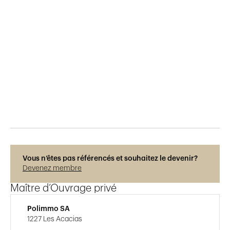
Publié le
20.2.2019
612
vues
Vous n’êtes pas référencés et souhaitez le devenir?
Devenez membre
Maître d’Ouvrage privé
Polimmo SA
1227 Les Acacias