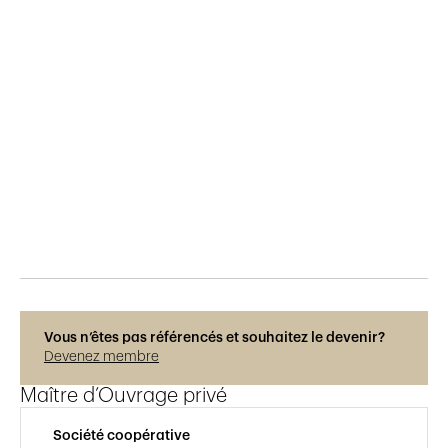
Publié le
16.6.2022
755
vues
Vous n’êtes pas référencés et souhaitez le devenir?
Devenez membre
Maître d’Ouvrage privé
Société coopérative