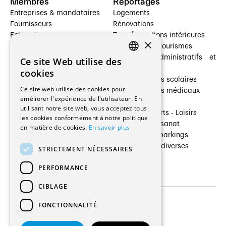
Membres
Reportages
Entreprises & mandataires
Logements
Fournisseurs
Rénovations
Entreprises
Transformations intérieures
×
Prestataires de services
Hôtelleries et tourismes
Architectes paysagistes
Bâtiments administratifs et
Ce site Web utilise des
FRENCH
Architectes d'intérieur
commerces
cookies
Architectes
Établissements scolaires
GERMAN
Ce site web utilise des cookies pour
Entreprises générales
Établissements médicaux
améliorer l'expérience de l'utilisateur. En
Ingénieurs et mandataires
Villas
utilisant notre site web, vous acceptez tous
Installateurs
Cultures - Sports - Loisirs
les cookies conformément à notre politique
Fabricants / Fournisseurs
Industrie - Artisanat
en matière de cookies.
En savoir plus
Maître d’Ouvrage
Transports et parkings
Régies immobilières
Constructions diverses
STRICTEMENT NÉCESSAIRES
Gestion PPE
PERFORMANCE
CIBLAGE
FONCTIONNALITÉ
CGU et Politique de confidentialités
Paramètres des cookies