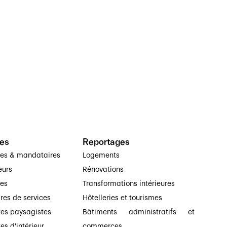
es
Reportages
ses & mandataires
Logements
eurs
Rénovations
ses
Transformations intérieures
ires de services
Hôtelleries et tourismes
tes paysagistes
Bâtiments administratifs et
es d'intérieur
commerces