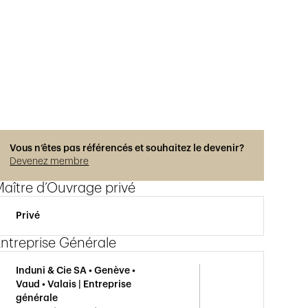
Photos © Helene Maria
Vous n’êtes pas référencés et souhaitez le devenir?
Devenez membre
aître d’Ouvrage privé
Privé
ntreprise Générale
Induni & Cie SA • Genève •
Vaud • Valais | Entreprise
générale