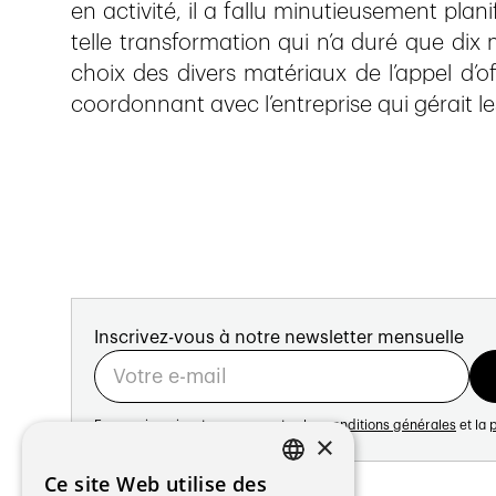
en activité, il a fallu minutieusement plani
telle transformation qui n’a duré que dix m
choix des divers matériaux de l’appel d’of
coordonnant avec l’entreprise qui gérait l
Inscrivez-vous à notre newsletter mensuelle
En vous inscrivant vous acceptez les
conditions générales
et la
p
×
Adresse:
Ce site Web utilise des
FRENCH
Avenue de Longemalle 21