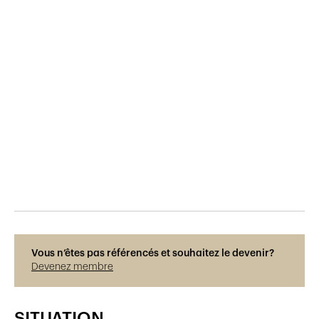
Publié le
12.12.2019
266
vues
Vous n’êtes pas référencés et souhaitez le devenir?
Devenez membre
SITUATION