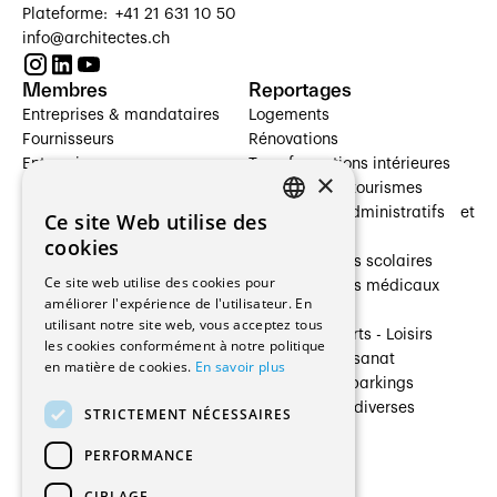
Plateforme: +41 21 631 10 50
info@architectes.ch
Membres
Reportages
Entreprises & mandataires
Logements
Fournisseurs
Rénovations
Entreprises
Transformations intérieures
×
Prestataires de services
Hôtelleries et tourismes
Architectes paysagistes
Bâtiments administratifs et
Ce site Web utilise des
FRENCH
Architectes d'intérieur
commerces
cookies
Architectes
Établissements scolaires
GERMAN
Ce site web utilise des cookies pour
Entreprises générales
Établissements médicaux
améliorer l'expérience de l'utilisateur. En
Ingénieurs et mandataires
Villas
utilisant notre site web, vous acceptez tous
Installateurs
Cultures - Sports - Loisirs
les cookies conformément à notre politique
Fabricants / Fournisseurs
Industrie - Artisanat
en matière de cookies.
En savoir plus
Maître d’Ouvrage
Transports et parkings
Régies immobilières
Constructions diverses
STRICTEMENT NÉCESSAIRES
Gestion PPE
PERFORMANCE
CIBLAGE