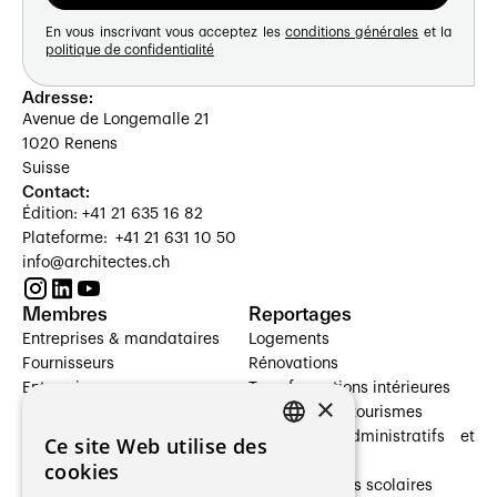
En vous inscrivant vous acceptez les
conditions générales
et la
politique de confidentialité
Adresse:
Avenue de Longemalle 21
1020 Renens
Suisse
Contact:
Édition: +41 21 635 16 82
Plateforme: +41 21 631 10 50
info@architectes.ch
Membres
Reportages
Entreprises & mandataires
Logements
Fournisseurs
Rénovations
Entreprises
Transformations intérieures
×
Prestataires de services
Hôtelleries et tourismes
Architectes paysagistes
Bâtiments administratifs et
Ce site Web utilise des
FRENCH
Architectes d'intérieur
commerces
cookies
Architectes
Établissements scolaires
GERMAN