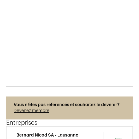
Publié le
792
vues
Vous n’êtes pas référencés et souhaitez le devenir?
Devenez membre
Entreprises
Bernard Nicod SA • Lausanne