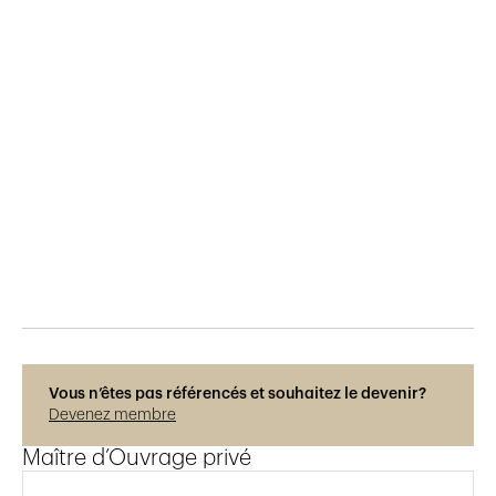
Publié le
29.3.2019
820
vues
Vous n’êtes pas référencés et souhaitez le devenir?
Devenez membre
Maître d’Ouvrage privé