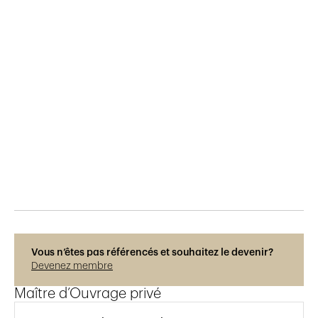
Publié le
29.5.2021
644
vues
Vous n’êtes pas référencés et souhaitez le devenir?
Devenez membre
Maître d’Ouvrage privé