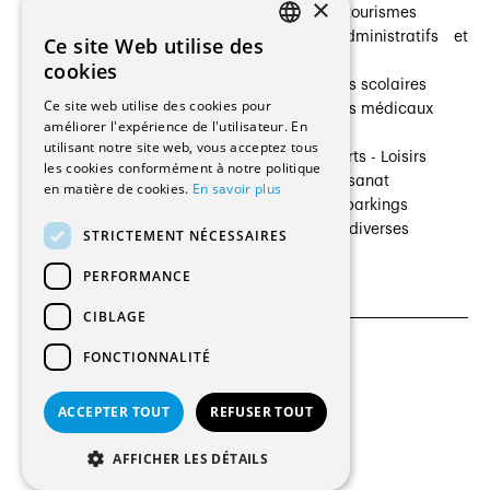
×
Prestataires de services
Hôtelleries et tourismes
Architectes paysagistes
Bâtiments administratifs et
Ce site Web utilise des
FRENCH
Architectes d'intérieur
commerces
cookies
Architectes
Établissements scolaires
GERMAN
Ce site web utilise des cookies pour
Entreprises générales
Établissements médicaux
améliorer l'expérience de l'utilisateur. En
Ingénieurs et mandataires
Villas
utilisant notre site web, vous acceptez tous
Installateurs
Cultures - Sports - Loisirs
les cookies conformément à notre politique
Fabricants / Fournisseurs
Industrie - Artisanat
en matière de cookies.
En savoir plus
Maître d’Ouvrage
Transports et parkings
Régies immobilières
Constructions diverses
STRICTEMENT NÉCESSAIRES
Gestion PPE
PERFORMANCE
CIBLAGE
FONCTIONNALITÉ
CGU et Politique de confidentialités
Paramètres des cookies
ACCEPTER TOUT
REFUSER TOUT
© 2026 Tous droits réservés
AFFICHER LES DÉTAILS