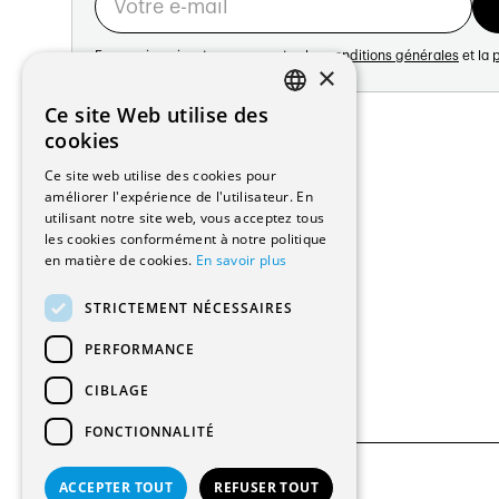
En vous inscrivant vous acceptez les
conditions générales
et la
p
×
Adresse:
Ce site Web utilise des
FRENCH
Avenue de Longemalle 21
cookies
1020 Renens
GERMAN
Ce site web utilise des cookies pour
Suisse
améliorer l'expérience de l'utilisateur. En
Contact:
utilisant notre site web, vous acceptez tous
Édition: +41 21 635 16 82
les cookies conformément à notre politique
Plateforme: +41 21 631 10 50
en matière de cookies.
En savoir plus
info@architectes.ch
STRICTEMENT NÉCESSAIRES
PERFORMANCE
CIBLAGE
FONCTIONNALITÉ
ACCEPTER TOUT
REFUSER TOUT
© 2026 Tous droits réservés