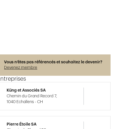
Vous n’êtes pas référencés et souhaitez le devenir?
Devenez membre
ntreprises
Küng et Associés SA
Chemin du Grand Record 7,
1040 Echallens - CH
Pierre Étoile SA