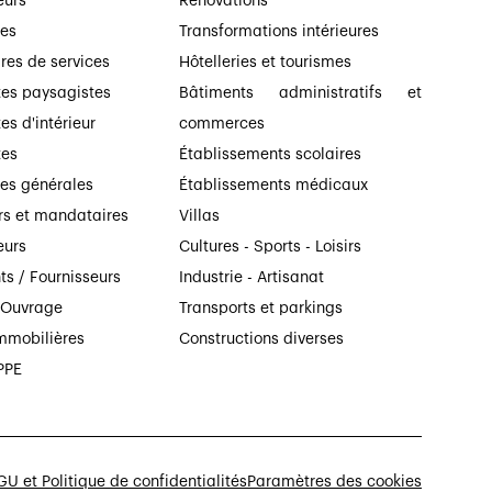
eurs
Rénovations
ses
Transformations intérieures
ires de services
Hôtelleries et tourismes
tes paysagistes
Bâtiments administratifs et
es d'intérieur
commerces
tes
Établissements scolaires
ses générales
Établissements médicaux
rs et mandataires
Villas
eurs
Cultures - Sports - Loisirs
ts / Fournisseurs
Industrie - Artisanat
’Ouvrage
Transports et parkings
mmobilières
Constructions diverses
PPE
U et Politique de confidentialités
Paramètres des cookies