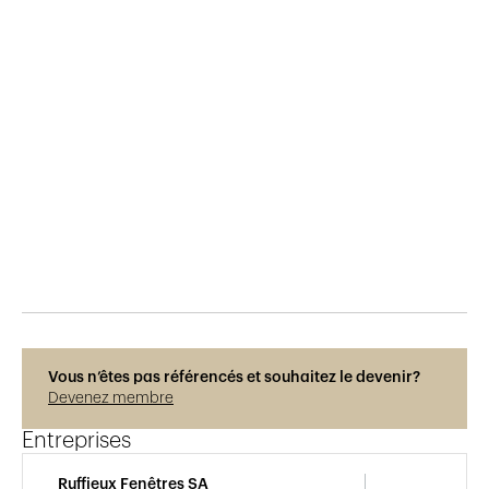
Publié le
8.8.2017
551
vues
Vous n’êtes pas référencés et souhaitez le devenir?
Devenez membre
Entreprises
Ruffieux Fenêtres SA