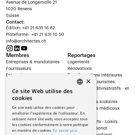
Avenue de Longemalle 21
1020 Renens
Suisse
Contact:
Édition: +41 21 635 16 82
Plateforme: +41 21 631 10 50
info@architectes.ch
Membres
Reportages
Entreprises & mandataires
Logements
Fournisseurs
Rénovations
Entreprises
Transformations intérieures
×
Prestataires de services
Hôtelleries et tourismes
Architectes paysagistes
Bâtiments administratifs et
Ce site Web utilise des
FRENCH
Architectes d'intérieur
commerces
cookies
Architectes
Établissements scolaires
GERMAN
Ce site web utilise des cookies pour
Entreprises générales
Établissements médicaux
améliorer l'expérience de l'utilisateur. En
Ingénieurs et mandataires
Villas
utilisant notre site web, vous acceptez tous
Installateurs
Cultures - Sports - Loisirs
les cookies conformément à notre politique
Fabricants / Fournisseurs
Industrie - Artisanat
en matière de cookies.
En savoir plus
Maître d’Ouvrage
Transports et parkings