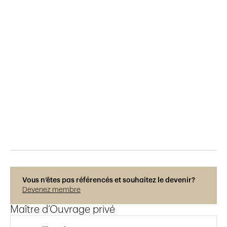
Publié le
22.11.2016
945
vues
Vous n’êtes pas référencés et souhaitez le devenir?
Devenez membre
Maître d’Ouvrage privé