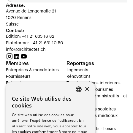
Adresse:
Avenue de Longemalle 21
1020 Renens
Suisse
Contact:
Édition: +41 21 635 16 82
Plateforme: +41 21 631 10 50
info@architectes.ch
Membres
Reportages
Entreprises & mandataires
Logements
Fournisseurs
Rénovations
Entreprises
Transformations intérieures
×
Prestataires de services
Hôtelleries et tourismes
Architectes paysagistes
Bâtiments administratifs et
Ce site Web utilise des
FRENCH
Architectes d'intérieur
commerces
cookies
Architectes
Établissements scolaires
GERMAN
Ce site web utilise des cookies pour
Entreprises générales
Établissements médicaux
améliorer l'expérience de l'utilisateur. En
Ingénieurs et mandataires
Villas
utilisant notre site web, vous acceptez tous
Installateurs
Cultures - Sports - Loisirs
les cookies conformément à notre politique