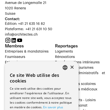
Avenue de Longemalle 21
1020 Renens
Suisse
Contact:
Édition: +41 21 635 16 82
Plateforme: +41 21 631 10 50
info@architectes.ch
Membres
Reportages
Entreprises & mandataires
Logements
Fournisseurs
Rénovations
Entreprises
Transformations intérieures
×
Prestataires de services
Hôtelleries et tourismes
Architectes paysagistes
Bâtiments administratifs et
Ce site Web utilise des
FRENCH
Architectes d'intérieur
commerces
cookies
Architectes
Établissements scolaires
GERMAN
Ce site web utilise des cookies pour
Entreprises générales
Établissements médicaux
améliorer l'expérience de l'utilisateur. En
Ingénieurs et mandataires
Villas
utilisant notre site web, vous acceptez tous
Installateurs
Cultures - Sports - Loisirs
les cookies conformément à notre politique
Fabricants / Fournisseurs
Industrie - Artisanat
en matière de cookies.
En savoir plus