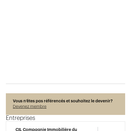
Publié le
29.5.2015
583
vues
Vous n’êtes pas référencés et souhaitez le devenir?
Devenez membre
Entreprises
CIL Compagnie Immobilière du