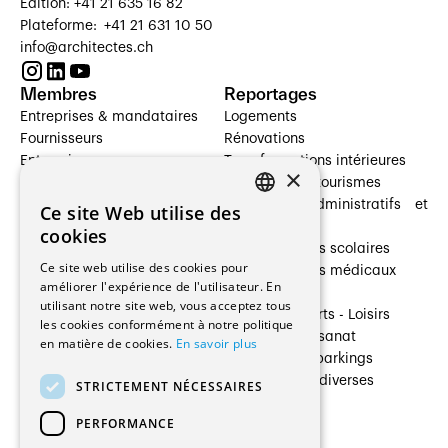
Édition: +41 21 635 16 82
Plateforme: +41 21 631 10 50
info@architectes.ch
Membres
Reportages
Entreprises & mandataires
Logements
Fournisseurs
Rénovations
Entreprises
Transformations intérieures
×
Prestataires de services
Hôtelleries et tourismes
Architectes paysagistes
Bâtiments administratifs et
Ce site Web utilise des
FRENCH
Architectes d'intérieur
commerces
cookies
Architectes
Établissements scolaires
GERMAN
Ce site web utilise des cookies pour
Entreprises générales
Établissements médicaux
améliorer l'expérience de l'utilisateur. En
Ingénieurs et mandataires
Villas
utilisant notre site web, vous acceptez tous
Installateurs
Cultures - Sports - Loisirs
les cookies conformément à notre politique
Fabricants / Fournisseurs
Industrie - Artisanat
en matière de cookies.
En savoir plus
Maître d’Ouvrage
Transports et parkings
Régies immobilières
Constructions diverses
STRICTEMENT NÉCESSAIRES
Gestion PPE
PERFORMANCE