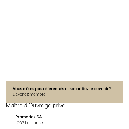
Publié le
23.11.2019
650
vues
Vous n’êtes pas référencés et souhaitez le devenir?
Devenez membre
Maître d’Ouvrage privé
Promodex SA
1003 Lausanne