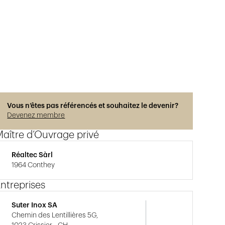
Vous n’êtes pas référencés et souhaitez le devenir?
Devenez membre
aître d’Ouvrage privé
Réaltec Sàrl
1964 Conthey
ntreprises
Suter Inox SA
Chemin des Lentillières 5G,