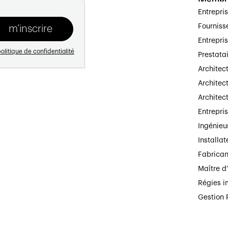
Entrepri
Fourniss
Entrepri
olitique de confidentialité
Prestata
Architec
Architect
Architec
Entrepri
Ingénieu
Installat
Fabrican
Maître d
Régies i
Gestion 