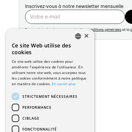
Inscrivez-vous à notre newsletter mensuelle
En vous inscrivant vous acceptez les
conditions générales
et la
p
×
Adresse:
Ce site Web utilise des
FRENCH
Avenue de Longemalle 21
cookies
1020 Renens
GERMAN
Ce site web utilise des cookies pour
Suisse
améliorer l'expérience de l'utilisateur. En
Contact:
utilisant notre site web, vous acceptez tous
Édition: +41 21 635 16 82
les cookies conformément à notre politique
Plateforme: +41 21 631 10 50
en matière de cookies.
En savoir plus
info@architectes.ch
STRICTEMENT NÉCESSAIRES
PERFORMANCE
CIBLAGE
FONCTIONNALITÉ