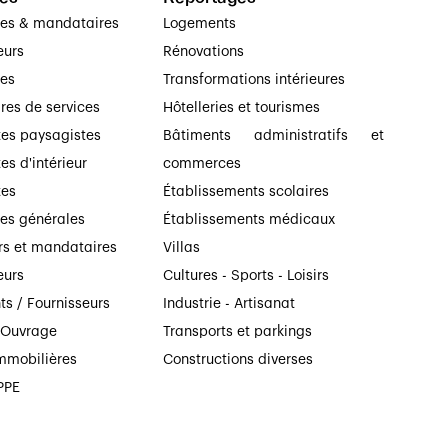
ses & mandataires
Logements
eurs
Rénovations
ses
Transformations intérieures
ires de services
Hôtelleries et tourismes
tes paysagistes
Bâtiments administratifs et
es d'intérieur
commerces
tes
Établissements scolaires
ses générales
Établissements médicaux
rs et mandataires
Villas
eurs
Cultures - Sports - Loisirs
ts / Fournisseurs
Industrie - Artisanat
’Ouvrage
Transports et parkings
mmobilières
Constructions diverses
PPE