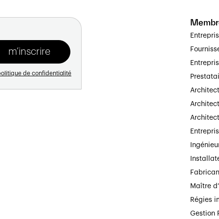
Membr
Entrepri
Fourniss
Entrepri
olitique de confidentialité
Prestata
Architec
Architect
Architec
Entrepri
Ingénieu
Installat
Fabrican
Maître d
Régies i
Gestion 