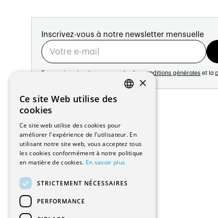
Inscrivez-vous à notre newsletter mensuelle
En vous inscrivant vous acceptez les
conditions générales
et la
p
×
Adresse:
Ce site Web utilise des
FRENCH
Avenue de Longemalle 21
cookies
1020 Renens
GERMAN
Ce site web utilise des cookies pour
Suisse
améliorer l'expérience de l'utilisateur. En
Contact:
utilisant notre site web, vous acceptez tous
Édition: +41 21 635 16 82
les cookies conformément à notre politique
Plateforme: +41 21 631 10 50
en matière de cookies.
En savoir plus
info@architectes.ch
STRICTEMENT NÉCESSAIRES
PERFORMANCE