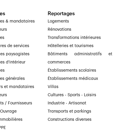
es
Reportages
ses & mandataires
Logements
eurs
Rénovations
ses
Transformations intérieures
ires de services
Hôtelleries et tourismes
tes paysagistes
Bâtiments administratifs et
es d'intérieur
commerces
tes
Établissements scolaires
ses générales
Établissements médicaux
rs et mandataires
Villas
eurs
Cultures - Sports - Loisirs
ts / Fournisseurs
Industrie - Artisanat
’Ouvrage
Transports et parkings
mmobilières
Constructions diverses
PPE