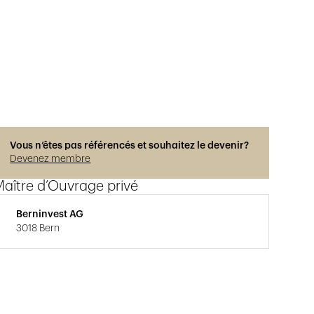
Vous n’êtes pas référencés et souhaitez le devenir?
Devenez membre
aître d’Ouvrage privé
Berninvest AG
3018 Bern