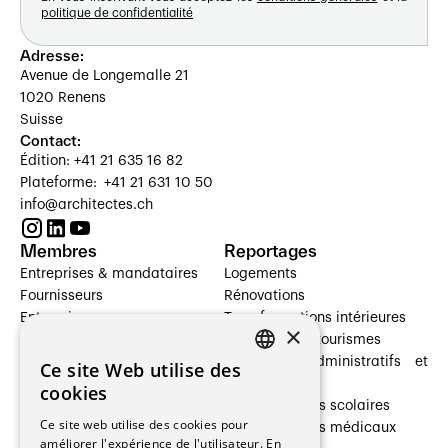
politique de confidentialité
Adresse:
Avenue de Longemalle 21
1020 Renens
Suisse
Contact:
Édition: +41 21 635 16 82
Plateforme: +41 21 631 10 50
info@architectes.ch
Membres
Reportages
Entreprises & mandataires
Logements
Fournisseurs
Rénovations
Entreprises
Transformations intérieures
×
Prestataires de services
Hôtelleries et tourismes
Architectes paysagistes
Bâtiments administratifs et
Ce site Web utilise des
FRENCH
Architectes d'intérieur
commerces
cookies
Architectes
Établissements scolaires
GERMAN
Ce site web utilise des cookies pour
Entreprises générales
Établissements médicaux
améliorer l'expérience de l'utilisateur. En