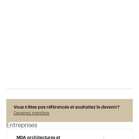
Publié le
26.4.2019
801
vues
Vous n’êtes pas référencés et souhaitez le devenir?
Devenez membre
Entreprises
MDA architectures et