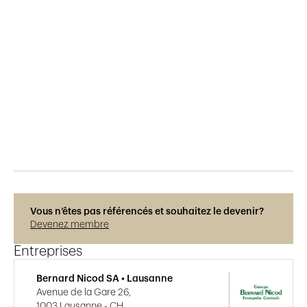
Publié le
14.7.2016
895
vues
Vous n’êtes pas référencés et souhaitez le devenir?
Devenez membre
Entreprises
Bernard Nicod SA • Lausanne
Avenue de la Gare 26,
1003 Lausanne - CH