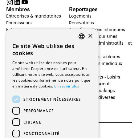
Membres
Reportages
Entreprises & mandataires
Logements
Fournisseurs
Rénovations
Entreprises
Transformations intérieures
×
Prestataires de services
Hôtelleries et tourismes
Architectes paysagistes
Bâtiments administratifs et
Ce site Web utilise des
FRENCH
Architectes d'intérieur
commerces
cookies
Architectes
Établissements scolaires
GERMAN
Ce site web utilise des cookies pour
Entreprises générales
Établissements médicaux
améliorer l'expérience de l'utilisateur. En
Ingénieurs et mandataires
Villas
utilisant notre site web, vous acceptez tous
Installateurs
Cultures - Sports - Loisirs
les cookies conformément à notre politique
Fabricants / Fournisseurs
Industrie - Artisanat
en matière de cookies.
En savoir plus
Maître d’Ouvrage
Transports et parkings
Régies immobilières
Constructions diverses
STRICTEMENT NÉCESSAIRES
Gestion PPE
PERFORMANCE
CIBLAGE
FONCTIONNALITÉ
CGU et Politique de confidentialités