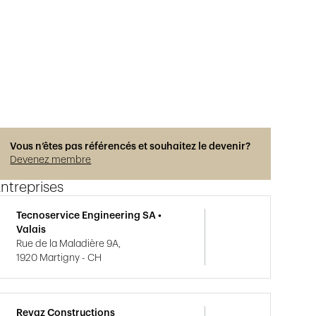
Vous n’êtes pas référencés et souhaitez le devenir?
Devenez membre
ntreprises
Tecnoservice Engineering SA •
Valais
Rue de la Maladière 9A,
1920 Martigny - CH
Revaz Constructions