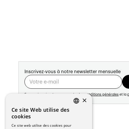
Inscrivez-vous à notre newsletter mensuelle
En vous inscrivant vous acceptez les
conditions générales
et la
p
×
Adresse:
Ce site Web utilise des
FRENCH
Avenue de Longemalle 21
cookies
1020 Renens
GERMAN
Ce site web utilise des cookies pour
Suisse