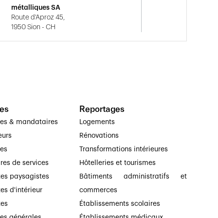
métalliques SA
Route d'Aproz 45,
1950 Sion - CH
es
Reportages
ses & mandataires
Logements
eurs
Rénovations
ses
Transformations intérieures
ires de services
Hôtelleries et tourismes
tes paysagistes
Bâtiments administratifs et
es d'intérieur
commerces
tes
Établissements scolaires
ses générales
Établissements médicaux