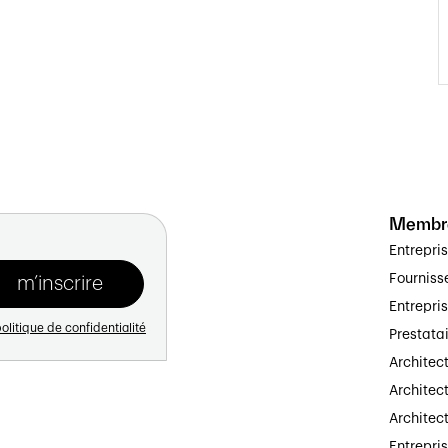
Membr
Entrepri
Fourniss
Entrepri
olitique de confidentialité
Prestata
Architec
Architect
Architec
Entrepri