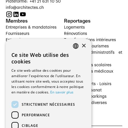
Plateforme: +41 21 631 10 50
info@architectes.ch
Membres
Reportages
Entreprises & mandataires
Logements
Fournisseurs
Rénovations
Entreprises
Transformations intérieures
×
Prestataires de services
Hôtelleries et tourismes
Architectes paysagistes
Bâtiments administratifs et
Ce site Web utilise des
FRENCH
Architectes d'intérieur
commerces
cookies
Architectes
Établissements scolaires
GERMAN
Ce site web utilise des cookies pour
Entreprises générales
Établissements médicaux
améliorer l'expérience de l'utilisateur. En
Ingénieurs et mandataires
Villas
utilisant notre site web, vous acceptez tous
Installateurs
Cultures - Sports - Loisirs
les cookies conformément à notre politique
Fabricants / Fournisseurs
Industrie - Artisanat
en matière de cookies.
En savoir plus
Maître d’Ouvrage
Transports et parkings
Régies immobilières
Constructions diverses
STRICTEMENT NÉCESSAIRES
Gestion PPE
PERFORMANCE
CIBLAGE