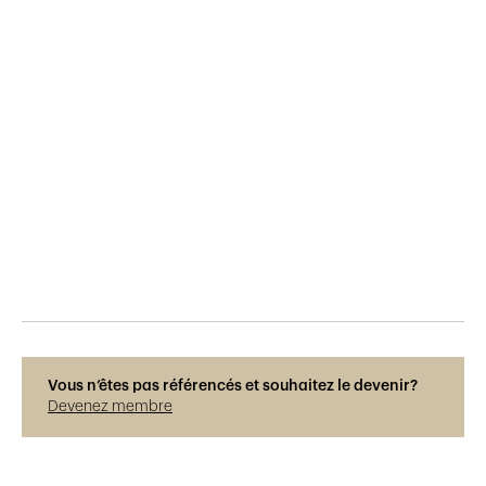
Publié le
9.6.2015
842
vues
Vous n’êtes pas référencés et souhaitez le devenir?
Devenez membre