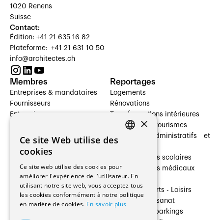
1020 Renens
Suisse
Contact:
Édition: +41 21 635 16 82
Plateforme: +41 21 631 10 50
info@architectes.ch
Membres
Reportages
Entreprises & mandataires
Logements
Fournisseurs
Rénovations
Entreprises
Transformations intérieures
×
Prestataires de services
Hôtelleries et tourismes
Architectes paysagistes
Bâtiments administratifs et
Ce site Web utilise des
FRENCH
Architectes d'intérieur
commerces
cookies
Architectes
Établissements scolaires
GERMAN
Ce site web utilise des cookies pour
Entreprises générales
Établissements médicaux
améliorer l'expérience de l'utilisateur. En
Ingénieurs et mandataires
Villas
utilisant notre site web, vous acceptez tous
Installateurs
Cultures - Sports - Loisirs
les cookies conformément à notre politique
Fabricants / Fournisseurs
Industrie - Artisanat
en matière de cookies.
En savoir plus
Maître d’Ouvrage
Transports et parkings