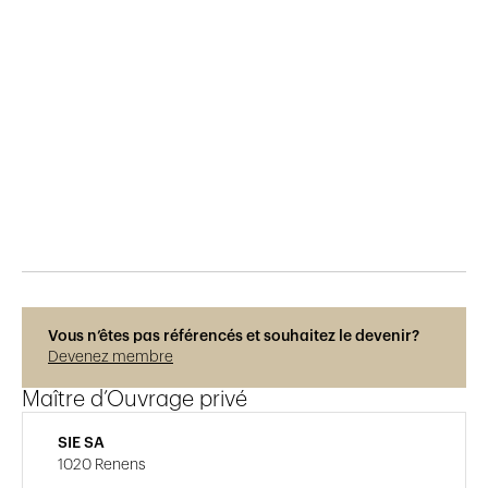
Publié le
11.11.2017
566
vues
Vous n’êtes pas référencés et souhaitez le devenir?
Devenez membre
Maître d’Ouvrage privé
SIE SA
1020 Renens