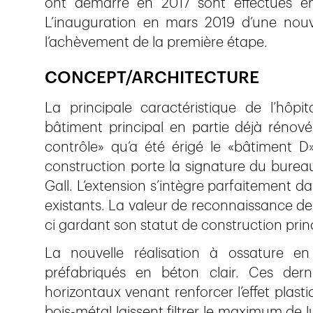
ont démarré en 2017 sont effectués en 
L’inauguration en mars 2019 d’une nouv
l’achèvement de la première étape.
CONCEPT/ARCHITECTURE
La principale caractéristique de l’hôpi
bâtiment principal en partie déjà rénové.
contrôle» qu’a été érigé le «bâtiment D».
construction porte la signature du bureau 
Gall. L’extension s’intègre parfaitement 
existants. La valeur de reconnaissance de 
ci gardant son statut de construction pri
La nouvelle réalisation à ossature en
préfabriqués en béton clair. Ces der
horizontaux venant renforcer l’effet plas
bois-métal laissent filtrer le maximum de 