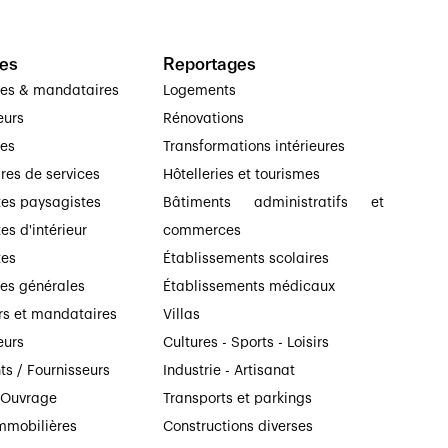
es
Reportages
ses & mandataires
Logements
eurs
Rénovations
ses
Transformations intérieures
ires de services
Hôtelleries et tourismes
tes paysagistes
Bâtiments administratifs et
es d'intérieur
commerces
tes
Établissements scolaires
ses générales
Établissements médicaux
rs et mandataires
Villas
eurs
Cultures - Sports - Loisirs
ts / Fournisseurs
Industrie - Artisanat
’Ouvrage
Transports et parkings
mmobilières
Constructions diverses