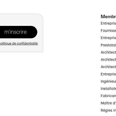
Membr
Entrepri
Fourniss
Entrepri
olitique de confidentialité
Prestata
Architec
Architect
Architec
Entrepri
Ingénieu
Installat
Fabrican
Maître d
Régies i