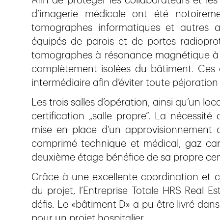
Afin de protéger les collaborateurs et les 
d’imagerie médicale ont été notoiremen
tomographes informatiques et autres 
équipés de parois et de portes radiopro
tomographes à résonance magnétique à h
complètement isolées du bâtiment. Ces
intermédiaire afin d’éviter toute péjoratio
Les trois salles d’opération, ainsi qu’un loc
certification „salle propre“. La nécessité d
mise en place d’un approvisionnement c
comprimé technique et médical, gaz carb
deuxième étage bénéfice de sa propre cent
Grâce à une excellente coordination et c
du projet, l’Entreprise Totale HRS Real E
défis. Le «bâtiment D» a pu être livré dans
pour un projet hospitalier.