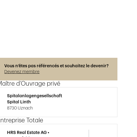
Vous n’êtes pas référencés et souhaitez le devenir?
Devenez membre
aître d’Ouvrage privé
Spitalanlagengesellschaft
Spital Linth
8730 Uznach
ntreprise Totale
HRS Real Estate AG •