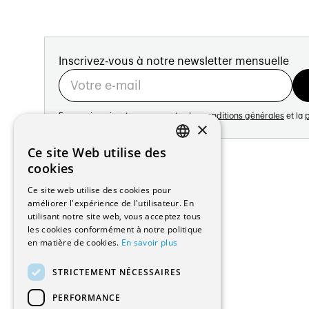
Inscrivez-vous à notre newsletter mensuelle
En vous inscrivant vous acceptez les
conditions générales
et la
p
×
Adresse:
Ce site Web utilise des
FRENCH
Avenue de Longemalle 21
cookies
1020 Renens
GERMAN
Ce site web utilise des cookies pour
Suisse
améliorer l'expérience de l'utilisateur. En
Contact:
utilisant notre site web, vous acceptez tous
Édition: +41 21 635 16 82
les cookies conformément à notre politique
Plateforme: +41 21 631 10 50
en matière de cookies.
En savoir plus
info@architectes.ch
STRICTEMENT NÉCESSAIRES
PERFORMANCE