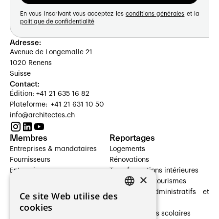
En vous inscrivant vous acceptez les
conditions générales
et la
politique de confidentialité
Adresse:
Avenue de Longemalle 21
1020 Renens
Suisse
Contact:
Édition: +41 21 635 16 82
Plateforme: +41 21 631 10 50
info@architectes.ch
Membres
Reportages
Entreprises & mandataires
Logements
Fournisseurs
Rénovations
Entreprises
Transformations intérieures
×
Prestataires de services
Hôtelleries et tourismes
Architectes paysagistes
Bâtiments administratifs et
Ce site Web utilise des
FRENCH
Architectes d'intérieur
commerces
cookies
Architectes
Établissements scolaires
GERMAN