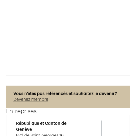
Publié le
29.5.2015
852
vues
Vous n’êtes pas référencés et souhaitez le devenir?
Devenez membre
Entreprises
République et Canton de
Genève
Bvd de Saint-Georges 16,