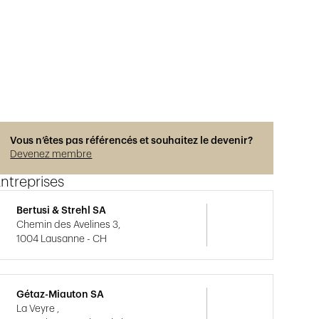
Vous n’êtes pas référencés et souhaitez le devenir?
Devenez membre
ntreprises
Bertusi & Strehl SA
Chemin des Avelines 3,
1004 Lausanne - CH
Gétaz-Miauton SA
La Veyre ,