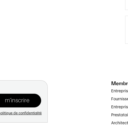
Membr
Entrepri
Fourniss
Entrepri
olitique de confidentialité
Prestata
Architec