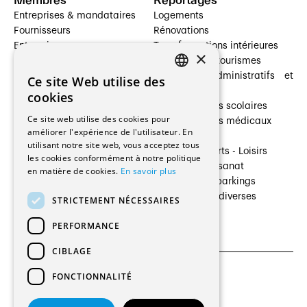
Entreprises & mandataires
Logements
Fournisseurs
Rénovations
Entreprises
Transformations intérieures
×
Prestataires de services
Hôtelleries et tourismes
Architectes paysagistes
Bâtiments administratifs et
Ce site Web utilise des
FRENCH
Architectes d'intérieur
commerces
cookies
Architectes
Établissements scolaires
GERMAN
Ce site web utilise des cookies pour
Entreprises générales
Établissements médicaux
améliorer l'expérience de l'utilisateur. En
Ingénieurs et mandataires
Villas
utilisant notre site web, vous acceptez tous
Installateurs
Cultures - Sports - Loisirs
les cookies conformément à notre politique
Fabricants / Fournisseurs
Industrie - Artisanat
en matière de cookies.
En savoir plus
Maître d’Ouvrage
Transports et parkings
Régies immobilières
Constructions diverses
STRICTEMENT NÉCESSAIRES
Gestion PPE
PERFORMANCE
CIBLAGE
FONCTIONNALITÉ
CGU et Politique de confidentialités
Paramètres des cookies