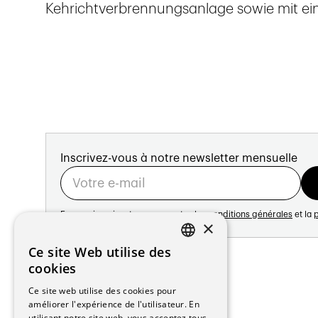
Kehrichtverbrennungsanlage sowie mit ei
Inscrivez-vous à notre newsletter mensuelle
En vous inscrivant vous acceptez les
conditions générales
et la
p
×
Adresse:
Ce site Web utilise des
FRENCH
Avenue de Longemalle 21
cookies
1020 Renens
GERMAN
Ce site web utilise des cookies pour
Suisse
améliorer l'expérience de l'utilisateur. En
Contact:
utilisant notre site web, vous acceptez tous