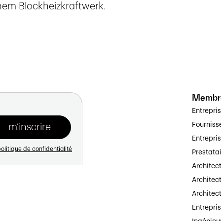
nem Blockheizkraftwerk.
Membr
Entrepri
Fourniss
Entrepri
olitique de confidentialité
Prestata
Architec
Architect
Architec
Entrepri