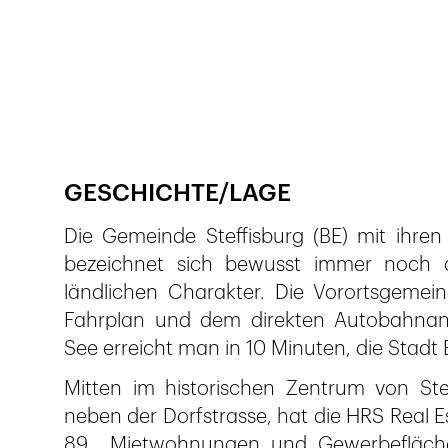
Publié le
9.6.2022
248
vues
GESCHICHTE/LAGE
Die Gemeinde Steffisburg (BE) mit ihr
bezeichnet sich bewusst immer noch a
ländlichen Charakter. Die Vorortsgeme
Fahrplan und dem direkten Autobahnans
See erreicht man in 10 Minuten, die Stadt 
Mitten im historischen Zentrum von Ste
neben der Dorfstrasse, hat die HRS Real E
89 Mietwohnungen und Gewerbeflächen