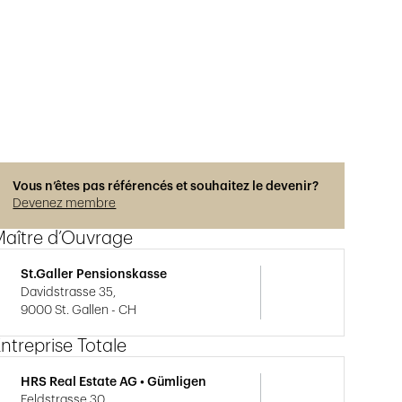
Photos © René Dürr
Vous n’êtes pas référencés et souhaitez le devenir?
Devenez membre
Maître d’Ouvrage
St.Galler Pensionskasse
Davidstrasse 35,
9000 St. Gallen - CH
ntreprise Totale
HRS Real Estate AG • Gümligen
Feldstrasse 30,