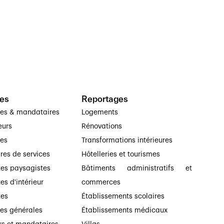
es
Reportages
ses & mandataires
Logements
eurs
Rénovations
ses
Transformations intérieures
ires de services
Hôtelleries et tourismes
tes paysagistes
Bâtiments administratifs et
es d'intérieur
commerces
tes
Établissements scolaires
ses générales
Établissements médicaux