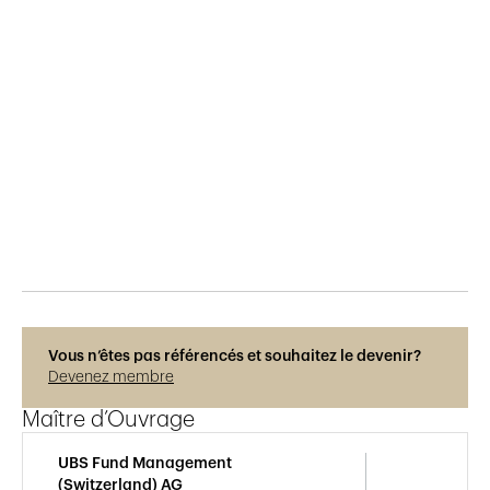
Publié le
23.2.2019
1'840
vues
Vous n’êtes pas référencés et souhaitez le devenir?
Devenez membre
Maître d’Ouvrage
UBS Fund Management
(Switzerland) AG