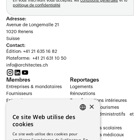
En vous inscrivant vous acceptez les
conditions générales
et la
politique de confidentialité
Adresse:
Avenue de Longemalle 21
1020 Renens
Suisse
Contact:
Édition: +41 21 635 16 82
Plateforme: +41 21 631 10 50
info@architectes.ch
Membres
Reportages
Entreprises & mandataires
Logements
Fournisseurs
Rénovations
Entreprises
Transformations intérieures
×
Prestataires de services
Hôtelleries et tourismes
Architectes paysagistes
Bâtiments administratifs et
Ce site Web utilise des
FRENCH
Architectes d'intérieur
commerces
cookies
Architectes
Établissements scolaires
GERMAN
Ce site web utilise des cookies pour
Entreprises générales
Établissements médicaux
améliorer l'expérience de l'utilisateur. En