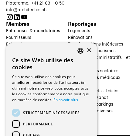
Plateforme: +41 21 631 10 50
info@architectes.ch
Membres
Reportages
Entreprises & mandataires
Logements
Fournisseurs
Rénovations
Entreprises
Transformations intérieures
×
Prestataires de services
Hôtelleries et tourismes
Architectes paysagistes
Bâtiments administratifs et
Ce site Web utilise des
FRENCH
Architectes d'intérieur
commerces
cookies
Architectes
Établissements scolaires
GERMAN
Ce site web utilise des cookies pour
Entreprises générales
Établissements médicaux
améliorer l'expérience de l'utilisateur. En
Ingénieurs et mandataires
Villas
utilisant notre site web, vous acceptez tous
Installateurs
Cultures - Sports - Loisirs
les cookies conformément à notre politique
Fabricants / Fournisseurs
Industrie - Artisanat
en matière de cookies.
En savoir plus
Maître d’Ouvrage
Transports et parkings
Régies immobilières
Constructions diverses
STRICTEMENT NÉCESSAIRES
Gestion PPE
PERFORMANCE
CIBLAGE