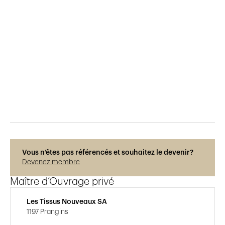
Publié le
23.2.2019
981
vues
Vous n’êtes pas référencés et souhaitez le devenir?
Devenez membre
Maître d’Ouvrage privé
Les Tissus Nouveaux SA
1197 Prangins