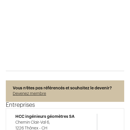
Publié le
29.5.2015
553
vues
Vous n’êtes pas référencés et souhaitez le devenir?
Devenez membre
Entreprises
HCC ingénieurs géomètres SA
Chemin Clair-Val 6,
1226 Thônex - CH