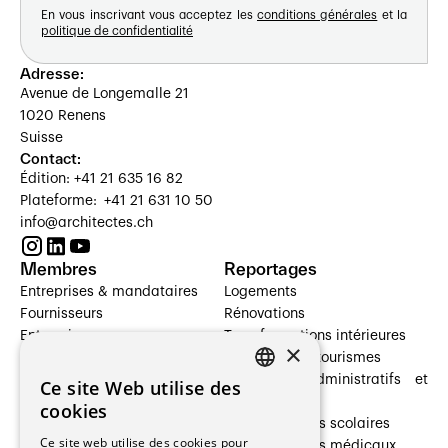
En vous inscrivant vous acceptez les
conditions générales
et la
politique de confidentialité
Adresse:
Avenue de Longemalle 21
1020 Renens
Suisse
Contact:
Édition: +41 21 635 16 82
Plateforme: +41 21 631 10 50
info@architectes.ch
Membres
Reportages
Entreprises & mandataires
Logements
Fournisseurs
Rénovations
Entreprises
Transformations intérieures
×
Prestataires de services
Hôtelleries et tourismes
Architectes paysagistes
Bâtiments administratifs et
Ce site Web utilise des
FRENCH
Architectes d'intérieur
commerces
cookies
Architectes
Établissements scolaires
GERMAN
Ce site web utilise des cookies pour
Entreprises générales
Établissements médicaux