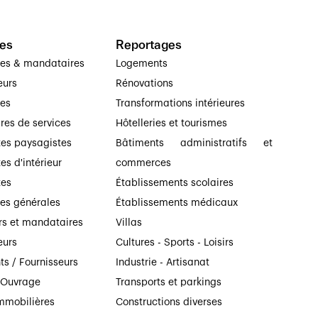
es
Reportages
ses & mandataires
Logements
eurs
Rénovations
ses
Transformations intérieures
ires de services
Hôtelleries et tourismes
tes paysagistes
Bâtiments administratifs et
es d'intérieur
commerces
tes
Établissements scolaires
ses générales
Établissements médicaux
rs et mandataires
Villas
eurs
Cultures - Sports - Loisirs
ts / Fournisseurs
Industrie - Artisanat
’Ouvrage
Transports et parkings
mmobilières
Constructions diverses