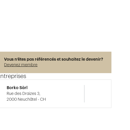
Vous n’êtes pas référencés et souhaitez le devenir?
Devenez membre
ntreprises
Borko Sàrl
Rue des Draizes 3,
2000 Neuchâtel - CH