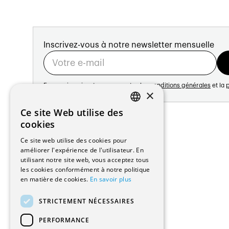
Inscrivez-vous à notre newsletter mensuelle
En vous inscrivant vous acceptez les
conditions générales
et la
p
×
Adresse:
Ce site Web utilise des
FRENCH
Avenue de Longemalle 21
cookies
1020 Renens
GERMAN
Ce site web utilise des cookies pour
Suisse
améliorer l'expérience de l'utilisateur. En
Contact:
utilisant notre site web, vous acceptez tous
Édition: +41 21 635 16 82
les cookies conformément à notre politique
Plateforme: +41 21 631 10 50
en matière de cookies.
En savoir plus
info@architectes.ch
STRICTEMENT NÉCESSAIRES
PERFORMANCE