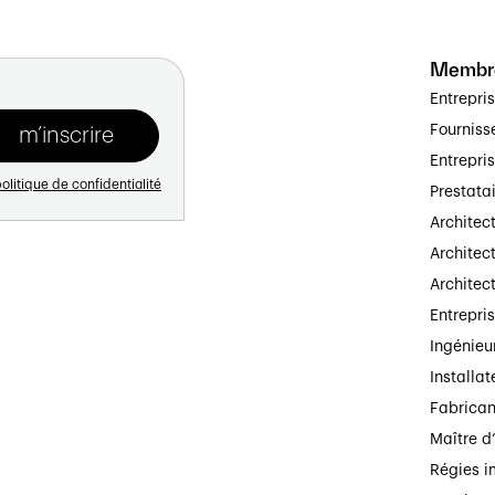
Membr
Entrepri
Fourniss
Entrepri
olitique de confidentialité
Prestata
Architec
Architect
Architec
Entrepri
Ingénieu
Installat
Fabrican
Maître d
Régies i