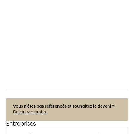
Publié le
12.5.2017
512
vues
Vous n’êtes pas référencés et souhaitez le devenir?
Devenez membre
Entreprises