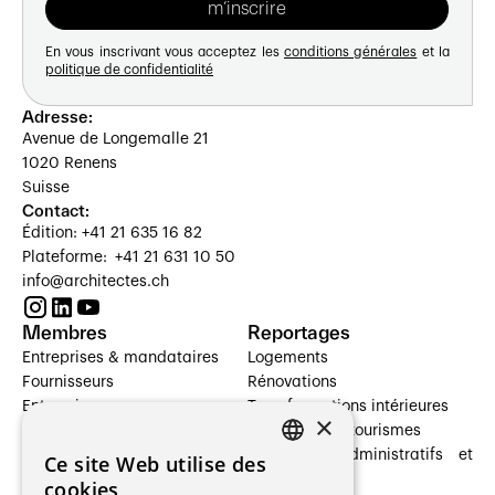
En vous inscrivant vous acceptez les
conditions générales
et la
politique de confidentialité
Adresse:
Avenue de Longemalle 21
1020 Renens
Suisse
Contact:
Édition: +41 21 635 16 82
Plateforme: +41 21 631 10 50
info@architectes.ch
Membres
Reportages
Entreprises & mandataires
Logements
Fournisseurs
Rénovations
Entreprises
Transformations intérieures
×
Prestataires de services
Hôtelleries et tourismes
Architectes paysagistes
Bâtiments administratifs et
Ce site Web utilise des
FRENCH
Architectes d'intérieur
commerces
cookies