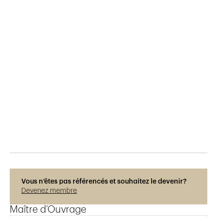
Publié le
12.3.2025
174
vues
Photos © Upperview Productions Sàrl
Vous n’êtes pas référencés et souhaitez le devenir?
Devenez membre
Maître d’Ouvrage