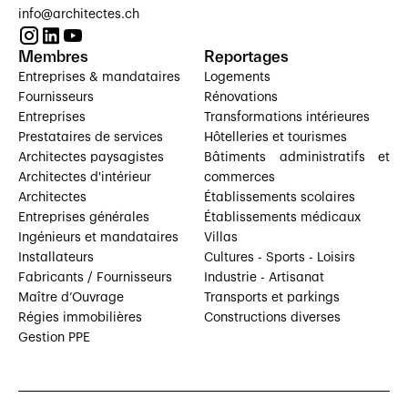
info@architectes.ch
Membres
Reportages
Entreprises & mandataires
Logements
Fournisseurs
Rénovations
Entreprises
Transformations intérieures
Prestataires de services
Hôtelleries et tourismes
Architectes paysagistes
Bâtiments administratifs et
Architectes d'intérieur
commerces
Architectes
Établissements scolaires
Entreprises générales
Établissements médicaux
Ingénieurs et mandataires
Villas
Installateurs
Cultures - Sports - Loisirs
Fabricants / Fournisseurs
Industrie - Artisanat
Maître d’Ouvrage
Transports et parkings
Régies immobilières
Constructions diverses
Gestion PPE