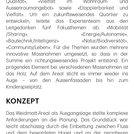
Qualität», «Vielfalt im Wohnraum- und
Aussenraumangebot» sowie «Etappierbarkeit und
Vielfalt». Um ein zukunftsweisendes Quartier zu
entwickeln, leitete das Expertenteam aus den
Leitgedanken fünf Fokusthemen ab: «Mobilität
/Sharing», «Energie/Autonomie»,
«Bautechnik/Intelligenz» «Natur/Biodiversität»,
«Community/Leben». Für die Themen wurden mehrere
innovative Massnahmen umgesetzt, so dass in der
Summe ein richtungsweisendes Projekt entstand. Ein
prägendes Element bei verschiedenen Massnahmen ist
das Holz. Auf dem Areal sticht es immer wieder ins
Auge – von den Aussenfassaden bis hin zum
Kinderspielplatz.
KONZEPT
Das Weidmatt-Areal als Ausgangslage stellte komplexe
Anforderungen an die Planung. Das Grundstück war
leicht abschüssig durch die Einbettung zwischen Fluss
und dem bewaldeten Hügel und an der peripheren