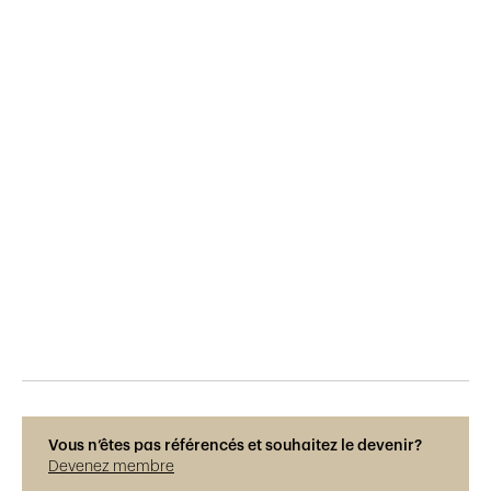
Publié le
9.2.2021
333
vues
Photos © René Dürr
Vous n’êtes pas référencés et souhaitez le devenir?
Devenez membre