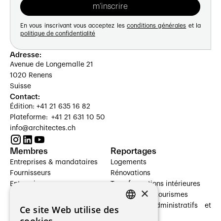
En vous inscrivant vous acceptez les
conditions générales
et la
politique de confidentialité
Adresse:
Avenue de Longemalle 21
1020 Renens
Suisse
Contact:
Édition: +41 21 635 16 82
Plateforme: +41 21 631 10 50
info@architectes.ch
Membres
Reportages
Entreprises & mandataires
Logements
Fournisseurs
Rénovations
Entreprises
Transformations intérieures
×
Prestataires de services
Hôtelleries et tourismes
Architectes paysagistes
Bâtiments administratifs et
Ce site Web utilise des
FRENCH
Architectes d'intérieur
commerces