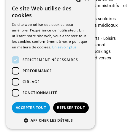
Architectes paysagistes
Bâtiments administratifs et
Ce site Web utilise des
FRENCH
Architectes d'intérieur
commerces
cookies
Architectes
Établissements scolaires
GERMAN
Ce site web utilise des cookies pour
Entreprises générales
Établissements médicaux
améliorer l'expérience de l'utilisateur. En
Ingénieurs et mandataires
Villas
utilisant notre site web, vous acceptez tous
Installateurs
Cultures - Sports - Loisirs
les cookies conformément à notre politique
Fabricants / Fournisseurs
Industrie - Artisanat
en matière de cookies.
En savoir plus
Maître d’Ouvrage
Transports et parkings
Régies immobilières
Constructions diverses
STRICTEMENT NÉCESSAIRES
Gestion PPE
PERFORMANCE
CIBLAGE
FONCTIONNALITÉ
CGU et Politique de confidentialités
Paramètres des cookies
ACCEPTER TOUT
REFUSER TOUT
© 2026 Tous droits réservés
AFFICHER LES DÉTAILS