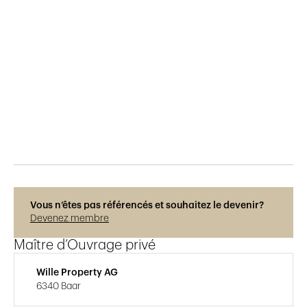
Publié le
11.12.2018
229
vues
Vous n’êtes pas référencés et souhaitez le devenir?
Devenez membre
Maître d’Ouvrage privé
Wille Property AG
6340 Baar