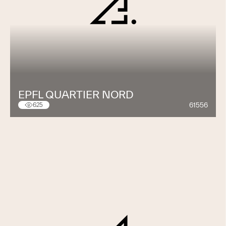
EPFL QUARTIER NORD
61556
625