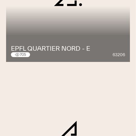
EPFL QUARTIER NORD - E
63206
705