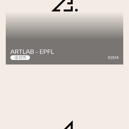
ARTLAB - EPFL
63514
2375