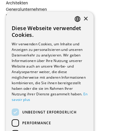
Architekten
Generalunternehmen
×
Beauftragte Unternehmen
Installateure
Diese Webseite verwendet
Hersteller/Lieferanten
FRENCH
Cookies.
Bauherrschaften
GERMAN
Immobilienverwaltungsgesellschaften
Wir verwenden Cookies, um Inhalte und
Stockwerkeigentum
Anzeigen zu personalisieren und unseren
Reportagen
Datenverkehr zu analysieren. Wir geben
Informationen über Ihre Nutzung unserer
Wohnungen
Website auch an unsere Werbe- und
Renovierungen
Analysepartner weiter, die diese
Innere Umbauten
möglicherweise mit anderen Informationen
Gastgewerbe und Tourismus
kombinieren, die Sie ihnen bereitgestellt
Verwaltungsgebäude und Geschäfte
haben oder die sie im Rahmen Ihrer
Schuleinrichtungen
Nutzung ihrer Dienste gesammelt haben.
En
savoir plus
Medizinische Einrichtungen
Villen
UNBEDINGT ERFORDERLICH
Kultur - Sport - Freizeit
Industrie - Handwerk
PERFORMANCE
Transport und Parkplätze