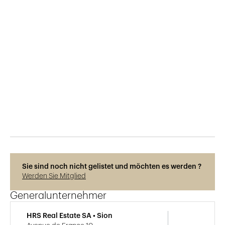
Veröffentlicht am
6.4.2019
751
Ansichten
Sie sind noch nicht gelistet und möchten es werden ?
Werden Sie Mitglied
Generalunternehmer
HRS Real Estate SA • Sion