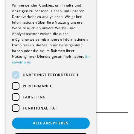
GERMAN
Immobilienverwaltungsgesellschaften
Wir verwenden Cookies, um Inhalte und
Stockwerkeigentum
Anzeigen zu personalisieren und unseren
Reportagen
Datenverkehr zu analysieren. Wir geben
Informationen über Ihre Nutzung unserer
Wohnungen
Website auch an unsere Werbe- und
Renovierungen
Analysepartner weiter, die diese
Innere Umbauten
möglicherweise mit anderen Informationen
Gastgewerbe und Tourismus
kombinieren, die Sie ihnen bereitgestellt
Verwaltungsgebäude und Geschäfte
haben oder die sie im Rahmen Ihrer
Schuleinrichtungen
Nutzung ihrer Dienste gesammelt haben.
En
savoir plus
Medizinische Einrichtungen
Villen
UNBEDINGT ERFORDERLICH
Kultur - Sport - Freizeit
Industrie - Handwerk
PERFORMANCE
Transport und Parkplätze
Diverse Bauten
TARGETING
FUNKTIONALITÄT
ALLE AKZEPTIEREN
Allgemeine Bedingungen
Einstellungen für Cookies