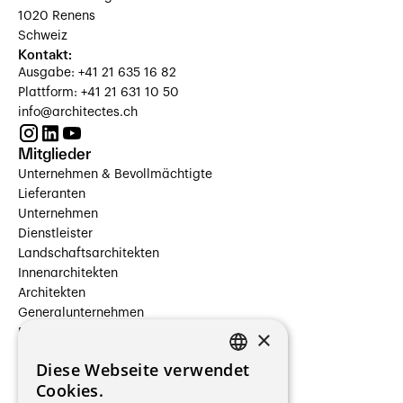
1020 Renens
Schweiz
Kontakt:
Ausgabe: +41 21 635 16 82
Plattform: +41 21 631 10 50
info@architectes.ch
Mitglieder
Unternehmen & Bevollmächtigte
Lieferanten
Unternehmen
Dienstleister
Landschaftsarchitekten
Innenarchitekten
Architekten
Generalunternehmen
×
Beauftragte Unternehmen
Installateure
Diese Webseite verwendet
Hersteller/Lieferanten
FRENCH
Cookies.
Bauherrschaften